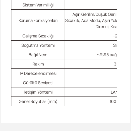
Sistem Verimliliği
≥%8
Aşırı Gerilim/Düşük Gerilim, Aşır
Koruma Fonksiyonları
Sıcaklık, Ada Modu, Aşırı Yüksek/Aş
Direnci, Kısa Devre
Çalışma Sıcaklığı
-25℃~+
Soğutma Yöntemi
Sıvı Soğ
Bağıl Nem
≤%95 bağıl nem, 
Rakım
3000 me
IP Derecelendirmesi
IP54
Gürültü Seviyesi
≤70d
İletişim Yöntemi
LAN, RS48
Genel Boyutlar (mm)
1000*1350