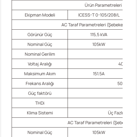
Ürün Parametreleri
Ekipman Modeli
ICESS-T 0-105/208/L
AC Taraf Parametreleri (Şebeke Bağlant
Görünür Güç
115,5 kVA
Nominal Güç
105kW
Nominal Gerilim
400Va
Voltaj Aralığı
400Vac±
Maksimum Akım
151.5A
Frekans Aralığı
50/60Hz
Güç faktörü
0,99
THDi
≤%3
Klima Sistemi
Üç Fazlı Beş Te
AC Taraf Parametreleri (Şebeke Dışı
Nominal Güç
105kW