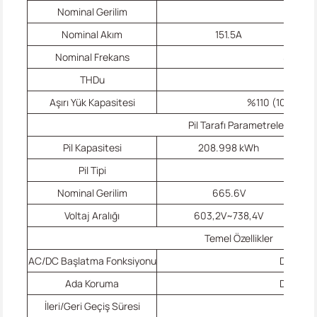
Nominal Gerilim
380Va
Nominal Akım
151.5A
Nominal Frekans
50/60
THDu
≤%5
Aşırı Yük Kapasitesi
%110 (10 dk), %
Pil Tarafı Parametreleri
Pil Kapasitesi
208.998 kWh
Pil Tipi
LFP
Nominal Gerilim
665.6V
Voltaj Aralığı
603,2V~738,4V
Temel Özellikler
AC/DC Başlatma Fonksiyonu
Donatıl
Ada Koruma
Donatıl
İleri/Geri Geçiş Süresi
≤10m