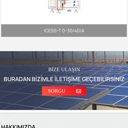
ICESS-T 0-30/40/A
BİZE ULAŞIN
BURADAN BİZİMLE İLETİŞİME GEÇEBİLİRSİNİZ
SORGU
HAKKIMIZDA