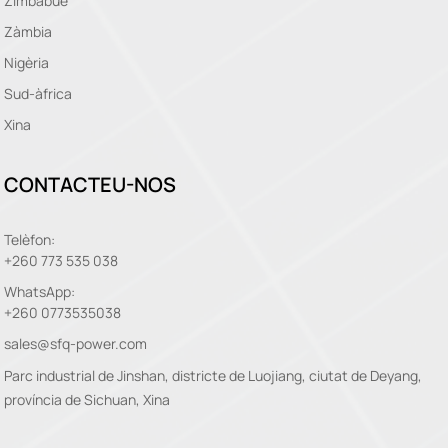
Zimbàbue
Zàmbia
Nigèria
Sud-àfrica
Xina
CONTACTEU-NOS
Telèfon:
+260 773 535 038
WhatsApp:
+260 0773535038
sales@sfq-power.com
Parc industrial de Jinshan, districte de Luojiang, ciutat de Deyang,
província de Sichuan, Xina