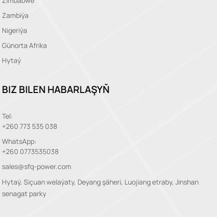
Zimbabwe
Zambiýa
Nigeriýa
Günorta Afrika
Hytaý
BIZ BILEN HABARLAŞYŇ
Tel:
+260 773 535 038
WhatsApp:
+260 0773535038
sales@sfq-power.com
Hytaý, Siçuan welaýaty, Deyang şäheri, Luojiang etraby, Jinshan
senagat parky