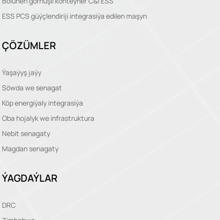
Bölünen görnüşli konteýner C&I ESS
ESS PCS güýçlendiriji integrasiýa edilen maşyn
ÇÖZÜMLER
Ýaşaýyş jaýy
Söwda we senagat
Köp energiýaly integrasiýa
Oba hojalyk we infrastruktura
Nebit senagaty
Magdan senagaty
ÝAGDAÝLAR
DRC