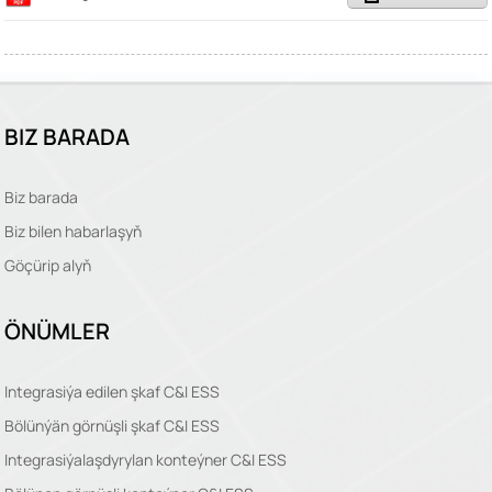
BIZ BARADA
Biz barada
Biz bilen habarlaşyň
Göçürip alyň
ÖNÜMLER
Integrasiýa edilen şkaf C&I ESS
Bölünýän görnüşli şkaf C&I ESS
Integrasiýalaşdyrylan konteýner C&I ESS