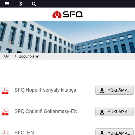
Öý
Göçürip alyň
SFQ Hope-T seriýaly kitapça
ÝÜKLÄP AL
SFQ Önümiň Gollanmasy-EN
ÝÜKLÄP AL
SFQ -EN
ÝÜKLÄP AL