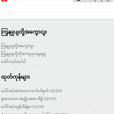
ကြှနျုပျတို့အကွောငျး
ကြှနျုပျတို့အကွောငျး
ကြှနျုပျတို့ကိုဆကျသှယျရနျ
ဒေါင်းလုဒ်လုပ်ပါ
ထုတ်ကုန်များ
ပေါင်းစပ်ထားသော ကက်ဘိနက် C&I ESS
ခွဲထားသော အမျိုးအစား ဗီရို C&I ESS
ပေါင်းစပ်ကွန်တိန်နာ C&I ESS