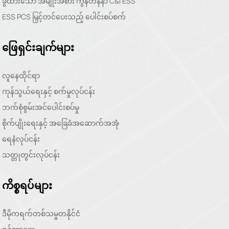
ခွဲထားသော အမျိုးအစား ကွန်တိန်နာ C&I ESS
ESS PCS မြှင့်တင်ပေးသည့် ပေါင်းစပ်စက်
ဖြေရှင်းချက်များ
လူနေထိုင်ရာ
ကုန်သွယ်ရေးနှင့် စက်မှုလုပ်ငန်း
ဘက်စုံစွမ်းအင်ပေါင်းစပ်မှု
စိုက်ပျိုးရေးနှင့် အခြေခံအဆောက်အအုံ
ရေနံလုပ်ငန်း
သတ္တုတွင်းလုပ်ငန်း
ကိစ္စရပ်များ
ဒီမိုကရက်တစ်သမ္မတနိုင်ငံ