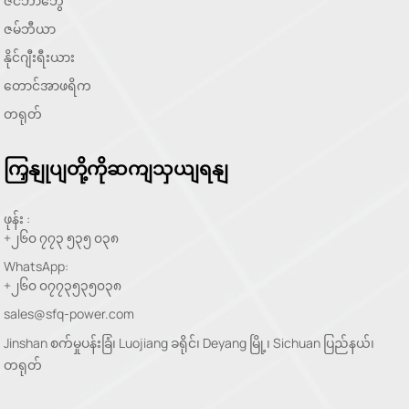
ဇင်ဘာဘွေ
ဇမ်ဘီယာ
နိုင်ဂျီးရီးယား
တောင်အာဖရိက
တရုတ်
ကြှနျုပျတို့ကိုဆကျသှယျရနျ
ဖုန်း :
+၂၆၀ ၇၇၃ ၅၃၅ ၀၃၈
WhatsApp:
+၂၆၀ ၀၇၇၃၅၃၅၀၃၈
sales@sfq-power.com
Jinshan စက်မှုပန်းခြံ၊ Luojiang ခရိုင်၊ Deyang မြို့၊ Sichuan ပြည်နယ်၊
တရုတ်