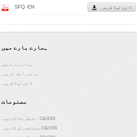
SFQ -EN
ڈاؤن لوڈ کریں۔
ہمارے بارے میں
ہمارے بارے میں
ہم سے رابطہ کریں۔
ڈاؤن لوڈ کریں۔
مصنوعات
انٹیگریٹڈ کابینہ C&I ESS
سپلٹ قسم کی کابینہ C&I ESS