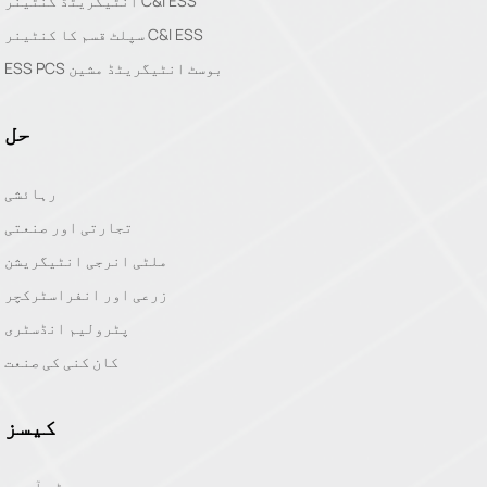
انٹیگریٹڈ کنٹینر C&I ESS
سپلٹ قسم کا کنٹینر C&I ESS
ESS PCS بوسٹ انٹیگریٹڈ مشین
حل
رہائشی
تجارتی اور صنعتی
ملٹی انرجی انٹیگریشن
زرعی اور انفراسٹرکچر
پٹرولیم انڈسٹری
کان کنی کی صنعت
کیسز
ڈی آر سی