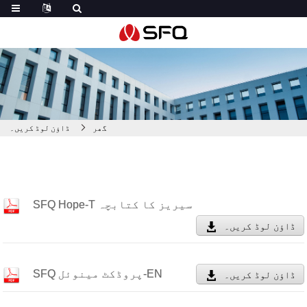
گھر
ڈاؤن لوڈ کریں۔
SFQ Hope-T سیریز کا کتابچہ
ڈاؤن لوڈ کریں۔
SFQ پروڈکٹ مینوئل-EN
ڈاؤن لوڈ کریں۔