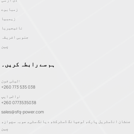
زمبابوے
زیمبیا
نائیجیریا
جنوبی افریقہ
چین
ہم سے رابطہ کریں۔
ٹیلی فون:
+260 773 535 038
واٹس ایپ:
+260 0773535038
sales@sfq-power.com
جنشان انڈسٹریل پارک، لوجیانگ ڈسٹرکٹ، دیانگ سٹی، صوبہ سچوان،
چین